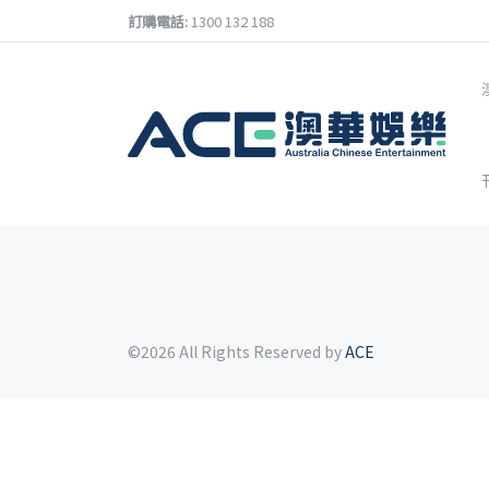
訂購電話:
1300 132 188
©2026 All Rights Reserved by
ACE