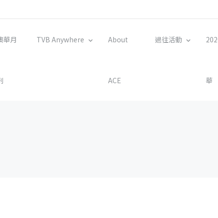
澳華月
TVB Anywhere
About
過往活動
20
刊
ACE
華